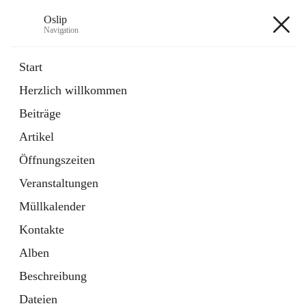
Oslip
Navigation
Oslip
Start
Herzlich willkommen
öffnet
Daten & Fakten
Beiträge
in
Externe Webseite
neuem
Artikel
Tab
öffnet
Bundeskanzleramt Österreich
in
Externe Webseite
Öffnungszeiten
neuem
Tab
Veranstaltungen
+1
Müllkalender
Kontakte
Alben
Beschreibung
Hauptadresse
Dateien