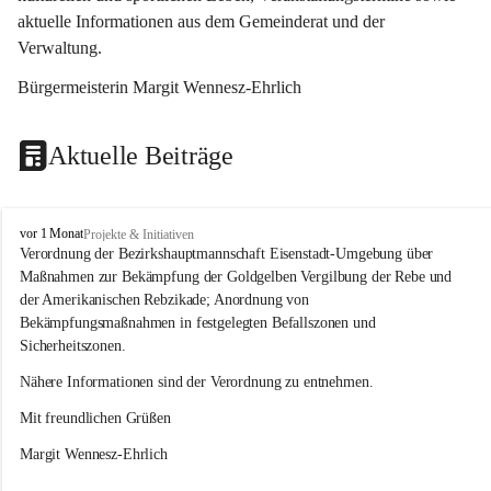
aktuelle Informationen aus dem Gemeinderat und der 
Verwaltung. 
Bürgermeisterin Margit Wennesz-Ehrlich
Aktuelle Beiträge
O
vor 1 Monat
Projekte & Initiativen
s
Verordnung der Bezirkshauptmannschaft Eisenstadt-Umgebung über 
l
Maßnahmen zur Bekämpfung der Goldgelben Vergilbung der Rebe und 
i
der Amerikanischen Rebzikade; Anordnung von 
p
Bekämpfungsmaßnahmen in festgelegten Befallszonen und 
Sicherheitszonen.
Nähere Informationen sind der Verordnung zu entnehmen.
Mit freundlichen Grüßen 
Margit Wennesz-Ehrlich