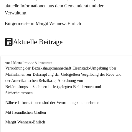
aktuelle Informationen aus dem Gemeinderat und der 
Verwaltung. 
Bürgermeisterin Margit Wennesz-Ehrlich
Aktuelle Beiträge
O
vor 1 Monat
Projekte & Initiativen
s
Verordnung der Bezirkshauptmannschaft Eisenstadt-Umgebung über 
l
Maßnahmen zur Bekämpfung der Goldgelben Vergilbung der Rebe und 
i
der Amerikanischen Rebzikade; Anordnung von 
p
Bekämpfungsmaßnahmen in festgelegten Befallszonen und 
Sicherheitszonen.
Nähere Informationen sind der Verordnung zu entnehmen.
Mit freundlichen Grüßen 
Margit Wennesz-Ehrlich