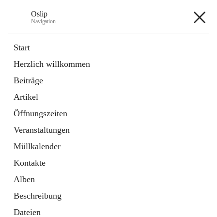
Oslip
Navigation
Oslip
Start
Herzlich willkommen
öffnet
Daten & Fakten
Beiträge
in
Externe Webseite
neuem
Artikel
Tab
öffnet
Bundeskanzleramt Österreich
in
Externe Webseite
Öffnungszeiten
neuem
Tab
Veranstaltungen
+1
Müllkalender
Kontakte
Alben
Beschreibung
Hauptadresse
Dateien