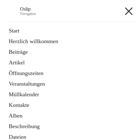
Oslip
Navigation
Oslip
Start
Herzlich willkommen
öffnet
Daten & Fakten
Beiträge
in
Externe Webseite
neuem
Artikel
Tab
öffnet
Bundeskanzleramt Österreich
in
Externe Webseite
Öffnungszeiten
neuem
Tab
Veranstaltungen
+1
Müllkalender
Kontakte
Alben
Beschreibung
Hauptadresse
Dateien