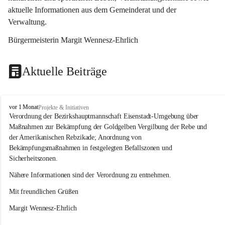
aktuelle Informationen aus dem Gemeinderat und der 
Verwaltung. 
Bürgermeisterin Margit Wennesz-Ehrlich
Aktuelle Beiträge
O
vor 1 Monat
Projekte & Initiativen
s
Verordnung der Bezirkshauptmannschaft Eisenstadt-Umgebung über 
l
Maßnahmen zur Bekämpfung der Goldgelben Vergilbung der Rebe und 
i
der Amerikanischen Rebzikade; Anordnung von 
p
Bekämpfungsmaßnahmen in festgelegten Befallszonen und 
Sicherheitszonen.
Nähere Informationen sind der Verordnung zu entnehmen.
Mit freundlichen Grüßen 
Margit Wennesz-Ehrlich