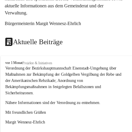
aktuelle Informationen aus dem Gemeinderat und der 
Verwaltung. 
Bürgermeisterin Margit Wennesz-Ehrlich
Aktuelle Beiträge
O
vor 1 Monat
Projekte & Initiativen
s
Verordnung der Bezirkshauptmannschaft Eisenstadt-Umgebung über 
l
Maßnahmen zur Bekämpfung der Goldgelben Vergilbung der Rebe und 
i
der Amerikanischen Rebzikade; Anordnung von 
p
Bekämpfungsmaßnahmen in festgelegten Befallszonen und 
Sicherheitszonen.
Nähere Informationen sind der Verordnung zu entnehmen.
Mit freundlichen Grüßen 
Margit Wennesz-Ehrlich