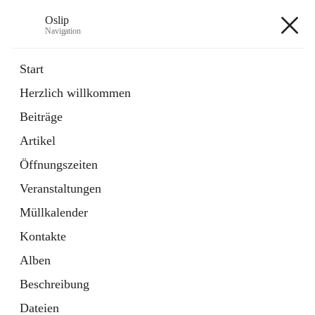
Oslip
Navigation
Oslip
Start
Herzlich willkommen
öffnet
Daten & Fakten
Beiträge
in
Externe Webseite
neuem
Artikel
Tab
öffnet
Bundeskanzleramt Österreich
in
Externe Webseite
Öffnungszeiten
neuem
Tab
Veranstaltungen
+1
Müllkalender
Kontakte
Alben
Beschreibung
Hauptadresse
Dateien