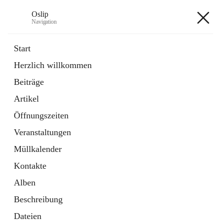
Oslip
Navigation
Oslip
Start
Herzlich willkommen
öffnet
Daten & Fakten
Beiträge
in
Externe Webseite
neuem
Artikel
Tab
öffnet
Bundeskanzleramt Österreich
in
Externe Webseite
Öffnungszeiten
neuem
Tab
Veranstaltungen
+1
Müllkalender
Kontakte
Alben
Beschreibung
Hauptadresse
Dateien