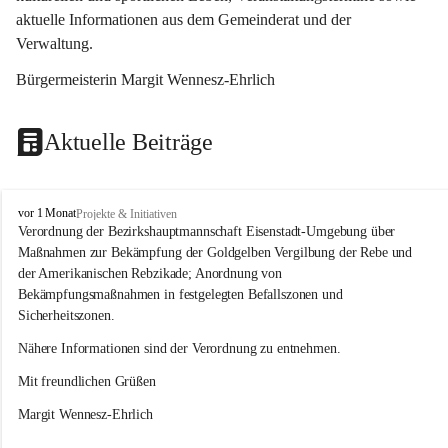
aktuelle Informationen aus dem Gemeinderat und der 
Verwaltung. 
Bürgermeisterin Margit Wennesz-Ehrlich
Aktuelle Beiträge
O
vor 1 Monat
Projekte & Initiativen
s
Verordnung der Bezirkshauptmannschaft Eisenstadt-Umgebung über 
l
Maßnahmen zur Bekämpfung der Goldgelben Vergilbung der Rebe und 
i
der Amerikanischen Rebzikade; Anordnung von 
p
Bekämpfungsmaßnahmen in festgelegten Befallszonen und 
Sicherheitszonen.
Nähere Informationen sind der Verordnung zu entnehmen.
Mit freundlichen Grüßen 
Margit Wennesz-Ehrlich