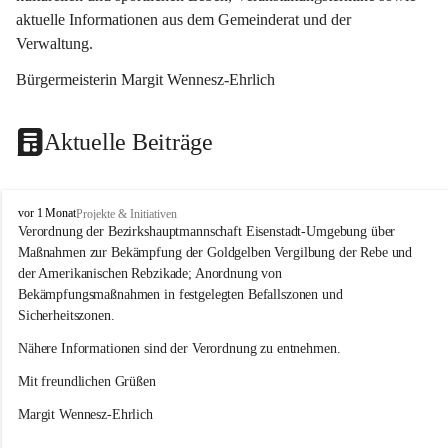
aktuelle Informationen aus dem Gemeinderat und der 
Verwaltung. 
Bürgermeisterin Margit Wennesz-Ehrlich
Aktuelle Beiträge
O
vor 1 Monat
Projekte & Initiativen
s
Verordnung der Bezirkshauptmannschaft Eisenstadt-Umgebung über 
l
Maßnahmen zur Bekämpfung der Goldgelben Vergilbung der Rebe und 
i
der Amerikanischen Rebzikade; Anordnung von 
p
Bekämpfungsmaßnahmen in festgelegten Befallszonen und 
Sicherheitszonen.
Nähere Informationen sind der Verordnung zu entnehmen.
Mit freundlichen Grüßen 
Margit Wennesz-Ehrlich