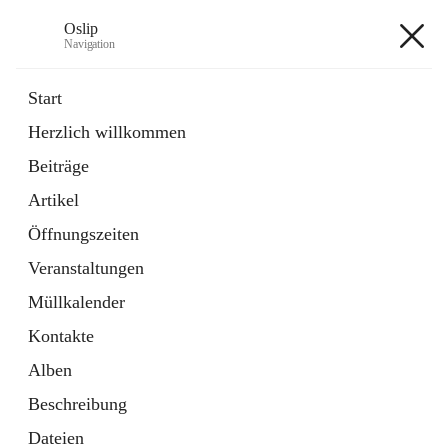
Oslip
Navigation
Oslip
Start
Herzlich willkommen
öffnet
Daten & Fakten
Beiträge
in
Externe Webseite
neuem
Artikel
Tab
öffnet
Bundeskanzleramt Österreich
in
Externe Webseite
Öffnungszeiten
neuem
Tab
Veranstaltungen
+1
Müllkalender
Kontakte
Alben
Beschreibung
Hauptadresse
Dateien