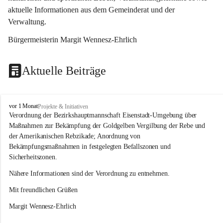
aktuelle Informationen aus dem Gemeinderat und der 
Verwaltung. 
Bürgermeisterin Margit Wennesz-Ehrlich
Aktuelle Beiträge
O
vor 1 Monat
Projekte & Initiativen
s
Verordnung der Bezirkshauptmannschaft Eisenstadt-Umgebung über 
l
Maßnahmen zur Bekämpfung der Goldgelben Vergilbung der Rebe und 
i
der Amerikanischen Rebzikade; Anordnung von 
p
Bekämpfungsmaßnahmen in festgelegten Befallszonen und 
Sicherheitszonen.
Nähere Informationen sind der Verordnung zu entnehmen.
Mit freundlichen Grüßen 
Margit Wennesz-Ehrlich