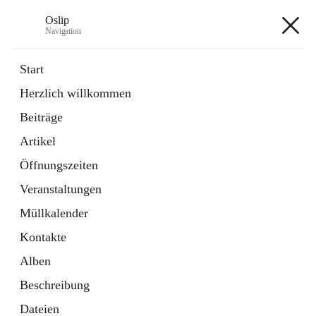
Oslip
Navigation
Oslip
Start
Herzlich willkommen
öffnet
Daten & Fakten
Beiträge
in
Externe Webseite
neuem
Artikel
Tab
öffnet
Bundeskanzleramt Österreich
in
Externe Webseite
Öffnungszeiten
neuem
Tab
Veranstaltungen
+1
Müllkalender
Kontakte
Alben
Beschreibung
Hauptadresse
Dateien