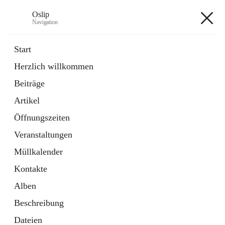
Oslip
Navigation
Oslip
Start
Herzlich willkommen
öffnet
Daten & Fakten
Beiträge
in
Externe Webseite
neuem
Artikel
Tab
öffnet
Bundeskanzleramt Österreich
in
Externe Webseite
Öffnungszeiten
neuem
Tab
Veranstaltungen
+1
Müllkalender
Kontakte
Alben
Beschreibung
Hauptadresse
Dateien