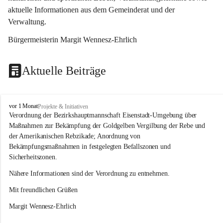
aktuelle Informationen aus dem Gemeinderat und der 
Verwaltung. 
Bürgermeisterin Margit Wennesz-Ehrlich
Aktuelle Beiträge
O
vor 1 Monat
Projekte & Initiativen
s
Verordnung der Bezirkshauptmannschaft Eisenstadt-Umgebung über 
l
Maßnahmen zur Bekämpfung der Goldgelben Vergilbung der Rebe und 
i
der Amerikanischen Rebzikade; Anordnung von 
p
Bekämpfungsmaßnahmen in festgelegten Befallszonen und 
Sicherheitszonen.
Nähere Informationen sind der Verordnung zu entnehmen.
Mit freundlichen Grüßen 
Margit Wennesz-Ehrlich