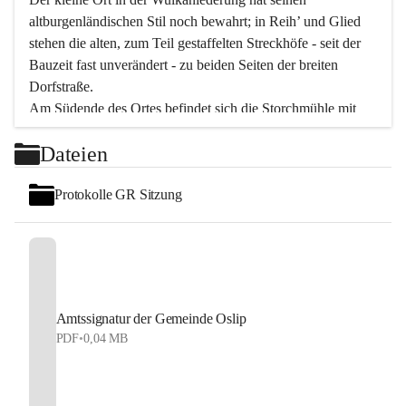
altburgenländischen Stil noch bewahrt; in Reih’ und Glied 
stehen die alten, zum Teil gestaffelten Streckhöfe - seit der 
Bauzeit fast unverändert - zu beiden Seiten der breiten 
Dorfstraße.
Am Südende des Ortes befindet sich die Storchmühle mit 
ihrer schönen Barockeinfahrt - ein bekanntes 
Dateien
Spezialitätenrestaurant mit vorzüglicher pannonischer 
Küche. Die alte Cselley-Mühle am nördlichen Ortsrand ist 
Protokolle GR Sitzung
heute ein bekanntes Kultur- und Aktionszentrum, das aus 
dem kulturellen Leben dieser Region nicht mehr 
wegzudenken ist.
Die Landschaft genießen und entspannen – dazu ist der 
Fischteich ein herrlicher Ort für ruhige und erholsame 
Stunden. Für sportliche Tätigkeiten sorgt das 
Amtssignatur der Gemeinde Oslip
Freizeitzentrum im Ort.
PDF
•
0,04 MB
In Oslip lebt die Volkskultur: Tamburica-Klänge gehören 
zum kulturellen Alltag, auch bei Festen, wo die typisch 
kroatische Volksmusik lebendig ist. Auch der Musikverein 