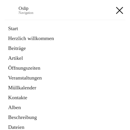
Oslip
Navigation
Oslip
Start
Herzlich willkommen
öffnet
Daten & Fakten
Beiträge
in
Externe Webseite
neuem
Artikel
Tab
öffnet
Bundeskanzleramt Österreich
in
Externe Webseite
Öffnungszeiten
neuem
Tab
Veranstaltungen
+1
Müllkalender
Kontakte
Alben
Beschreibung
Hauptadresse
Dateien