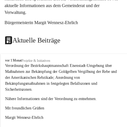
aktuelle Informationen aus dem Gemeinderat und der 
Verwaltung. 
Bürgermeisterin Margit Wennesz-Ehrlich
Aktuelle Beiträge
O
vor 1 Monat
Projekte & Initiativen
s
Verordnung der Bezirkshauptmannschaft Eisenstadt-Umgebung über 
l
Maßnahmen zur Bekämpfung der Goldgelben Vergilbung der Rebe und 
i
der Amerikanischen Rebzikade; Anordnung von 
p
Bekämpfungsmaßnahmen in festgelegten Befallszonen und 
Sicherheitszonen.
Nähere Informationen sind der Verordnung zu entnehmen.
Mit freundlichen Grüßen 
Margit Wennesz-Ehrlich