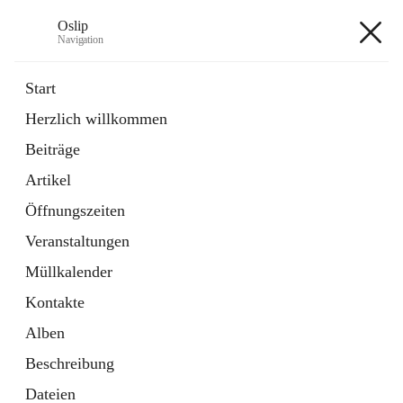
Oslip
Navigation
Oslip
Start
Herzlich willkommen
öffnet
Daten & Fakten
Beiträge
in
Externe Webseite
neuem
Artikel
Tab
öffnet
Bundeskanzleramt Österreich
in
Externe Webseite
Öffnungszeiten
neuem
Tab
Veranstaltungen
+1
Müllkalender
Kontakte
Alben
Beschreibung
Hauptadresse
Dateien