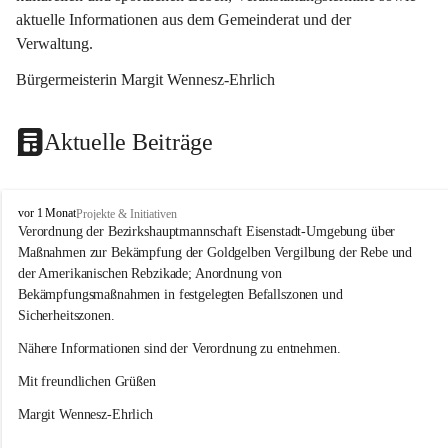
aktuelle Informationen aus dem Gemeinderat und der 
Verwaltung. 
Bürgermeisterin Margit Wennesz-Ehrlich
Aktuelle Beiträge
O
vor 1 Monat
Projekte & Initiativen
s
Verordnung der Bezirkshauptmannschaft Eisenstadt-Umgebung über 
l
Maßnahmen zur Bekämpfung der Goldgelben Vergilbung der Rebe und 
i
der Amerikanischen Rebzikade; Anordnung von 
p
Bekämpfungsmaßnahmen in festgelegten Befallszonen und 
Sicherheitszonen.
Nähere Informationen sind der Verordnung zu entnehmen.
Mit freundlichen Grüßen 
Margit Wennesz-Ehrlich