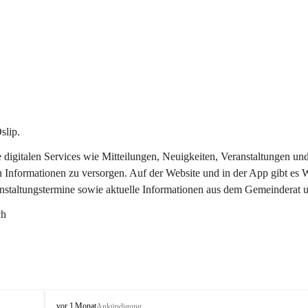
slip.
re digitalen Services wie Mitteilungen, Neuigkeiten, Veranstaltungen
n Informationen zu versorgen. Auf der Website und in der App gibt es
anstaltungstermine sowie aktuelle Informationen aus dem Gemeinderat 
ch
O
vor 1 Monat
Ankündigung