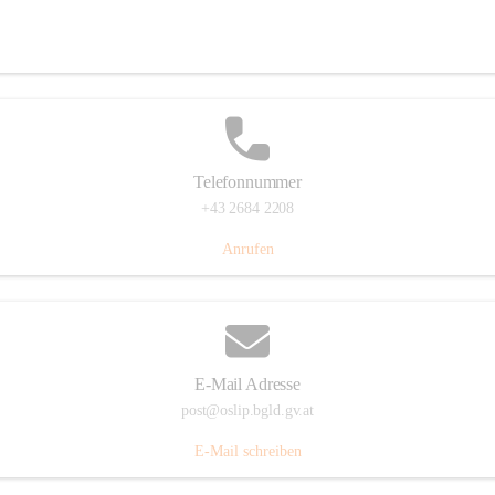
Hauptstraße 7, 7064 Oslip, AUT
Auf Karte ansehen
Telefonnummer
+43 2684 2208
Anrufen
E-Mail Adresse
post@oslip.bgld.gv.at
E-Mail schreiben