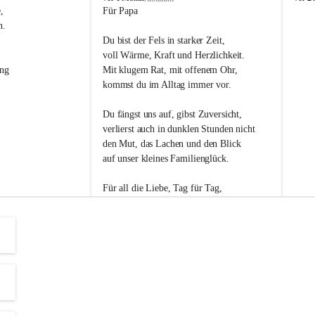
s
s
, 
Für Papa
l
l
n. 
i
i
Du bist der Fels in starker Zeit,
p
p
voll Wärme, Kraft und Herzlichkeit.
ng 
Mit klugem Rat, mit offenem Ohr,
kommst du im Alltag immer vor.
Du fängst uns auf, gibst Zuversicht,
verlierst auch in dunklen Stunden nicht
den Mut, das Lachen und den Blick
auf unser kleines Familienglück.
Für all die Liebe, Tag für Tag,
dank ich dir heut am Vatertag.
Du bist ein Mensch, auf den man baut -
ein Vater, der von Herzen vertraut.
😊 Alles Liebe zum Vatertag.😊
Einen schönen Vatertag wünscht 
Bürgermeisterin Margit Wennesz-Ehrlich 
und die Gemeinderät:innen 