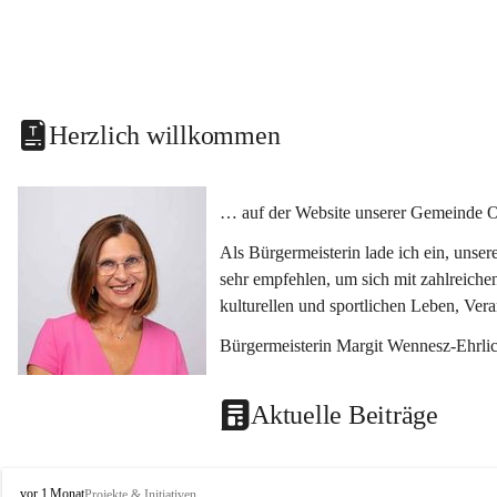
Herzlich willkommen
… auf der Website unserer Gemeinde O
Als Bürgermeisterin lade ich ein, unse
sehr empfehlen, um sich mit zahlreiche
kulturellen und sportlichen Leben, Ver
Bürgermeisterin Margit Wennesz-Ehrli
Aktuelle Beiträge
O
vor 1 Monat
Projekte & Initiativen