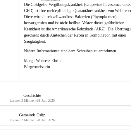
s
Die Goldgelbe Vergilbungskrankheit (Grapevine flavescence dorée
l
GFD) ist eine meldepflichtige Quarantänekrankheit von Weinrebe
i
Diese wird durch zellwandlose Bakterien (Phytoplasmen) 
p
hervorgerufen und ist nicht heilbar. Vektor dieser gefährlichen 
Krankheit ist die Amerikanische Rebzikade (ARZ). Die Übertragu
geschieht durch Anstechen der Reben in Kombination mit einer 
Saugtätigkeit.
Nähere Informationen sind dem Schreiben zu entnehmen.
Margit Wennesz-Ehrlich 
Bürgermeisterin 
Geschichte
Lesezeit 2 Minuten
•
28. Jan. 2026
Gemeinde Oslip
Lesezeit 2 Minuten
•
28. Jan. 2026