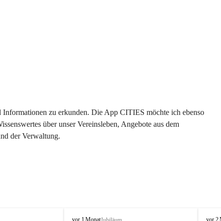
 und Informationen zu erkunden. Die App CITIES möchte ich ebenso 
 Wissenswertes über unser Vereinsleben, Angebote aus dem 
und der Verwaltung. 
O
O
vor 1 Monat
vor 2
Jubiläum