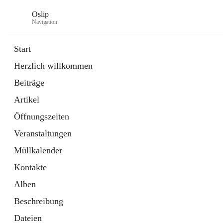
Oslip
Navigation
Start
Herzlich willkommen
öffnet
Daten & Fakten
Beiträge
in
Externe Webseite
neuem
Artikel
Tab
öffnet
Bundeskanzleramt Österreich
in
Externe Webseite
Öffnungszeiten
neuem
Tab
Veranstaltungen
Müllkalender
Kontakte
Alben
Beschreibung
Dateien