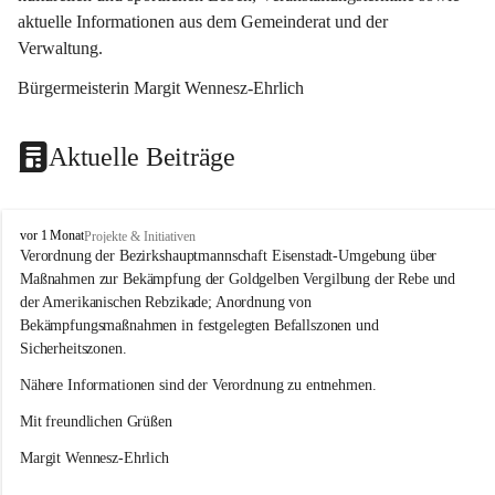
aktuelle Informationen aus dem Gemeinderat und der 
Verwaltung. 
Bürgermeisterin Margit Wennesz-Ehrlich
Aktuelle Beiträge
O
vor 1 Monat
Projekte & Initiativen
s
Verordnung der Bezirkshauptmannschaft Eisenstadt-Umgebung über 
l
Maßnahmen zur Bekämpfung der Goldgelben Vergilbung der Rebe und 
i
der Amerikanischen Rebzikade; Anordnung von 
p
Bekämpfungsmaßnahmen in festgelegten Befallszonen und 
Sicherheitszonen.
Nähere Informationen sind der Verordnung zu entnehmen.
Mit freundlichen Grüßen 
Margit Wennesz-Ehrlich