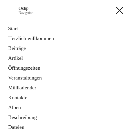
Oslip
Navigation
Oslip
Start
Herzlich willkommen
öffnet
Daten & Fakten
Beiträge
in
Externe Webseite
neuem
Artikel
Tab
öffnet
Bundeskanzleramt Österreich
in
Externe Webseite
Öffnungszeiten
neuem
Tab
Veranstaltungen
+1
Müllkalender
Kontakte
Alben
Beschreibung
Hauptadresse
Dateien