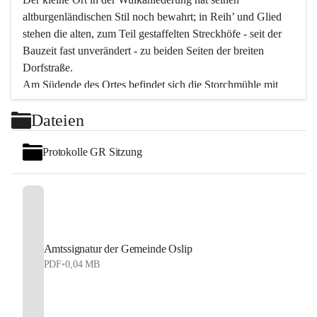
altburgenländischen Stil noch bewahrt; in Reih’ und Glied 
stehen die alten, zum Teil gestaffelten Streckhöfe - seit der 
Bauzeit fast unverändert - zu beiden Seiten der breiten 
Dorfstraße.
Am Südende des Ortes befindet sich die Storchmühle mit 
ihrer schönen Barockeinfahrt - ein bekanntes 
Dateien
Spezialitätenrestaurant mit vorzüglicher pannonischer 
Küche. Die alte Cselley-Mühle am nördlichen Ortsrand ist 
Protokolle GR Sitzung
heute ein bekanntes Kultur- und Aktionszentrum, das aus 
dem kulturellen Leben dieser Region nicht mehr 
wegzudenken ist.
Die Landschaft genießen und entspannen – dazu ist der 
Fischteich ein herrlicher Ort für ruhige und erholsame 
Stunden. Für sportliche Tätigkeiten sorgt das 
Amtssignatur der Gemeinde Oslip
Freizeitzentrum im Ort.
PDF
•
0,04 MB
In Oslip lebt die Volkskultur: Tamburica-Klänge gehören 
zum kulturellen Alltag, auch bei Festen, wo die typisch 
kroatische Volksmusik lebendig ist. Auch der Musikverein 