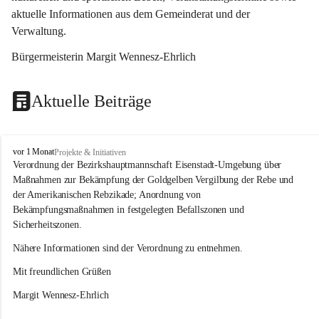
aktuelle Informationen aus dem Gemeinderat und der 
Verwaltung. 
Bürgermeisterin Margit Wennesz-Ehrlich
Aktuelle Beiträge
O
vor 1 Monat
Projekte & Initiativen
s
Verordnung der Bezirkshauptmannschaft Eisenstadt-Umgebung über 
l
Maßnahmen zur Bekämpfung der Goldgelben Vergilbung der Rebe und 
i
der Amerikanischen Rebzikade; Anordnung von 
p
Bekämpfungsmaßnahmen in festgelegten Befallszonen und 
Sicherheitszonen.
Nähere Informationen sind der Verordnung zu entnehmen.
Mit freundlichen Grüßen 
Margit Wennesz-Ehrlich