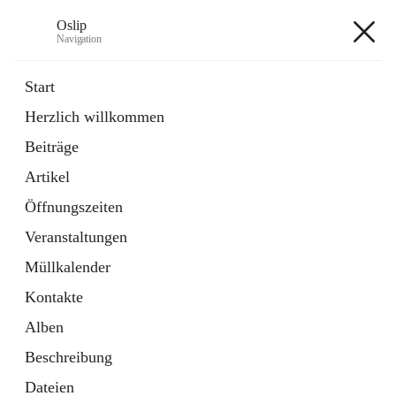
Oslip
Navigation
Oslip
Start
Herzlich willkommen
öffnet
Daten & Fakten
Beiträge
in
Externe Webseite
neuem
Artikel
Tab
öffnet
Bundeskanzleramt Österreich
in
Externe Webseite
Öffnungszeiten
neuem
Tab
Veranstaltungen
+1
Müllkalender
Kontakte
Alben
Beschreibung
Hauptadresse
Dateien