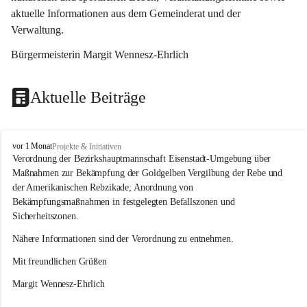
aktuelle Informationen aus dem Gemeinderat und der 
Verwaltung. 
Bürgermeisterin Margit Wennesz-Ehrlich
Aktuelle Beiträge
O
vor 1 Monat
Projekte & Initiativen
s
Verordnung der Bezirkshauptmannschaft Eisenstadt-Umgebung über 
l
Maßnahmen zur Bekämpfung der Goldgelben Vergilbung der Rebe und 
i
der Amerikanischen Rebzikade; Anordnung von 
p
Bekämpfungsmaßnahmen in festgelegten Befallszonen und 
Sicherheitszonen.
Nähere Informationen sind der Verordnung zu entnehmen.
Mit freundlichen Grüßen 
Margit Wennesz-Ehrlich