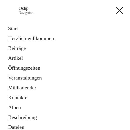
Oslip
Navigation
Oslip
Start
Herzlich willkommen
öffnet
Daten & Fakten
Beiträge
in
Externe Webseite
neuem
Artikel
Tab
öffnet
Bundeskanzleramt Österreich
in
Externe Webseite
Öffnungszeiten
neuem
Tab
Veranstaltungen
+1
Müllkalender
Kontakte
Alben
Beschreibung
Hauptadresse
Dateien