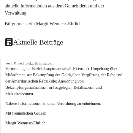
aktuelle Informationen aus dem Gemeinderat und der 
Verwaltung. 
Bürgermeisterin Margit Wennesz-Ehrlich
Aktuelle Beiträge
O
vor 1 Monat
Projekte & Initiativen
s
Verordnung der Bezirkshauptmannschaft Eisenstadt-Umgebung über 
l
Maßnahmen zur Bekämpfung der Goldgelben Vergilbung der Rebe und 
i
der Amerikanischen Rebzikade; Anordnung von 
p
Bekämpfungsmaßnahmen in festgelegten Befallszonen und 
Sicherheitszonen.
Nähere Informationen sind der Verordnung zu entnehmen.
Mit freundlichen Grüßen 
Margit Wennesz-Ehrlich