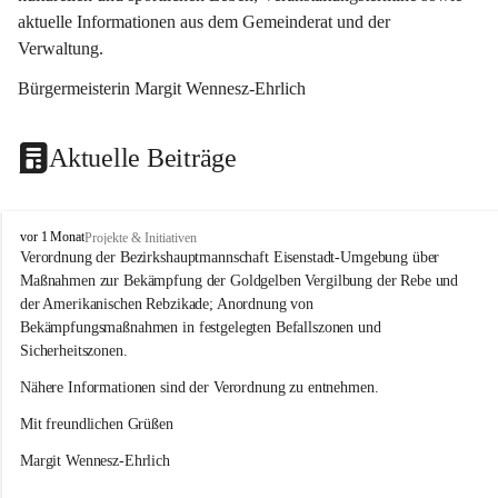
aktuelle Informationen aus dem Gemeinderat und der 
Verwaltung. 
Bürgermeisterin Margit Wennesz-Ehrlich
Aktuelle Beiträge
O
vor 1 Monat
Projekte & Initiativen
s
Verordnung der Bezirkshauptmannschaft Eisenstadt-Umgebung über 
l
Maßnahmen zur Bekämpfung der Goldgelben Vergilbung der Rebe und 
i
der Amerikanischen Rebzikade; Anordnung von 
p
Bekämpfungsmaßnahmen in festgelegten Befallszonen und 
Sicherheitszonen.
Nähere Informationen sind der Verordnung zu entnehmen.
Mit freundlichen Grüßen 
Margit Wennesz-Ehrlich