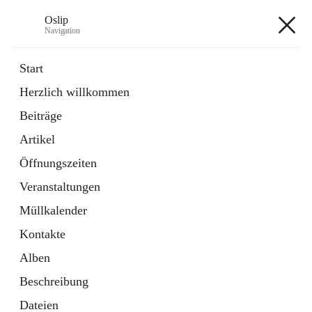
Oslip
Navigation
Oslip
Start
Herzlich willkommen
öffnet
Daten & Fakten
Beiträge
in
Externe Webseite
neuem
Artikel
Tab
öffnet
Bundeskanzleramt Österreich
in
Externe Webseite
Öffnungszeiten
neuem
Tab
Veranstaltungen
+1
Müllkalender
Kontakte
Alben
Beschreibung
Hauptadresse
Dateien