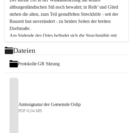
altburgenländischen Stil noch bewahrt; in Reih’ und Glied 
stehen die alten, zum Teil gestaffelten Streckhöfe - seit der 
Bauzeit fast unverändert - zu beiden Seiten der breiten 
Dorfstraße.
Am Südende des Ortes befindet sich die Storchmühle mit 
ihrer schönen Barockeinfahrt - ein bekanntes 
Dateien
Spezialitätenrestaurant mit vorzüglicher pannonischer 
Küche. Die alte Cselley-Mühle am nördlichen Ortsrand ist 
Protokolle GR Sitzung
heute ein bekanntes Kultur- und Aktionszentrum, das aus 
dem kulturellen Leben dieser Region nicht mehr 
wegzudenken ist.
Die Landschaft genießen und entspannen – dazu ist der 
Fischteich ein herrlicher Ort für ruhige und erholsame 
Stunden. Für sportliche Tätigkeiten sorgt das 
Amtssignatur der Gemeinde Oslip
Freizeitzentrum im Ort.
PDF
•
0,04 MB
In Oslip lebt die Volkskultur: Tamburica-Klänge gehören 
zum kulturellen Alltag, auch bei Festen, wo die typisch 
kroatische Volksmusik lebendig ist. Auch der Musikverein 