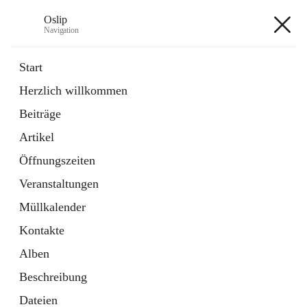
Oslip
Navigation
Oslip
Start
Herzlich willkommen
öffnet
Daten & Fakten
Beiträge
in
Externe Webseite
neuem
Artikel
Tab
öffnet
Bundeskanzleramt Österreich
in
Externe Webseite
Öffnungszeiten
neuem
Tab
Veranstaltungen
+1
Müllkalender
Kontakte
Alben
Beschreibung
Hauptadresse
Dateien