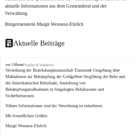
aktuelle Informationen aus dem Gemeinderat und der 
Verwaltung. 
Bürgermeisterin Margit Wennesz-Ehrlich
Aktuelle Beiträge
O
vor 1 Monat
Projekte & Initiativen
s
Verordnung der Bezirkshauptmannschaft Eisenstadt-Umgebung über 
l
Maßnahmen zur Bekämpfung der Goldgelben Vergilbung der Rebe und 
i
der Amerikanischen Rebzikade; Anordnung von 
p
Bekämpfungsmaßnahmen in festgelegten Befallszonen und 
Sicherheitszonen.
Nähere Informationen sind der Verordnung zu entnehmen.
Mit freundlichen Grüßen 
Margit Wennesz-Ehrlich