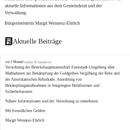
aktuelle Informationen aus dem Gemeinderat und der 
Verwaltung. 
Bürgermeisterin Margit Wennesz-Ehrlich
Aktuelle Beiträge
O
vor 1 Monat
Projekte & Initiativen
s
Verordnung der Bezirkshauptmannschaft Eisenstadt-Umgebung über 
l
Maßnahmen zur Bekämpfung der Goldgelben Vergilbung der Rebe und 
i
der Amerikanischen Rebzikade; Anordnung von 
p
Bekämpfungsmaßnahmen in festgelegten Befallszonen und 
Sicherheitszonen.
Nähere Informationen sind der Verordnung zu entnehmen.
Mit freundlichen Grüßen 
Margit Wennesz-Ehrlich