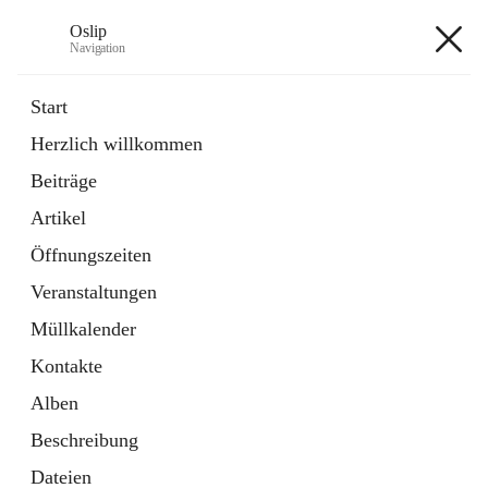
Oslip
Navigation
Oslip
Start
Herzlich willkommen
öffnet
Daten & Fakten
Beiträge
in
Externe Webseite
neuem
Artikel
Tab
öffnet
Bundeskanzleramt Österreich
in
Externe Webseite
Öffnungszeiten
neuem
Tab
Veranstaltungen
+1
Müllkalender
Kontakte
Alben
Beschreibung
Hauptadresse
Dateien