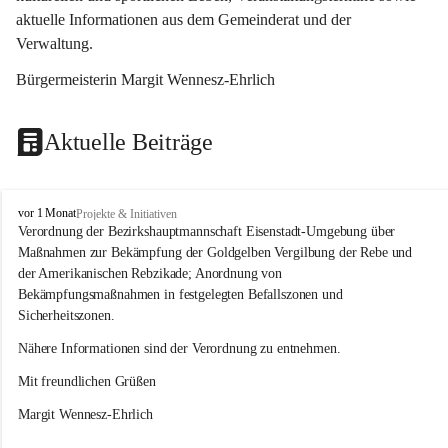
aktuelle Informationen aus dem Gemeinderat und der 
Verwaltung. 
Bürgermeisterin Margit Wennesz-Ehrlich
Aktuelle Beiträge
O
vor 1 Monat
Projekte & Initiativen
s
Verordnung der Bezirkshauptmannschaft Eisenstadt-Umgebung über 
l
Maßnahmen zur Bekämpfung der Goldgelben Vergilbung der Rebe und 
i
der Amerikanischen Rebzikade; Anordnung von 
p
Bekämpfungsmaßnahmen in festgelegten Befallszonen und 
Sicherheitszonen.
Nähere Informationen sind der Verordnung zu entnehmen.
Mit freundlichen Grüßen 
Margit Wennesz-Ehrlich