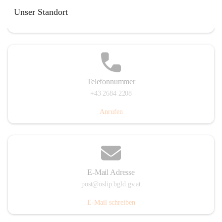
Hauptstraße 7, 7064 Oslip, AUT
Unser Standort
Auf Karte ansehen
Telefonnummer
+43 2684 2208
Anrufen
E-Mail Adresse
post@oslip.bgld.gv.at
E-Mail schreiben