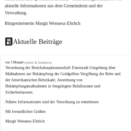
aktuelle Informationen aus dem Gemeinderat und der 
Verwaltung. 
Bürgermeisterin Margit Wennesz-Ehrlich
Aktuelle Beiträge
O
vor 1 Monat
Projekte & Initiativen
s
Verordnung der Bezirkshauptmannschaft Eisenstadt-Umgebung über 
l
Maßnahmen zur Bekämpfung der Goldgelben Vergilbung der Rebe und 
i
der Amerikanischen Rebzikade; Anordnung von 
p
Bekämpfungsmaßnahmen in festgelegten Befallszonen und 
Sicherheitszonen.
Nähere Informationen sind der Verordnung zu entnehmen.
Mit freundlichen Grüßen 
Margit Wennesz-Ehrlich