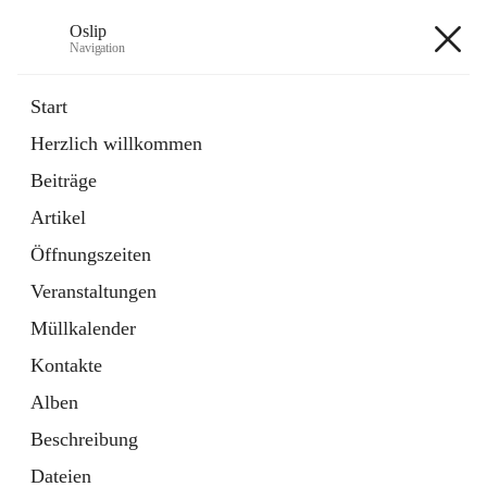
Oslip
Navigation
Oslip
Start
Herzlich willkommen
öffnet
Daten & Fakten
Beiträge
in
Externe Webseite
neuem
Artikel
Tab
öffnet
Bundeskanzleramt Österreich
in
Externe Webseite
Öffnungszeiten
neuem
Tab
Veranstaltungen
+1
Müllkalender
Kontakte
Alben
Beschreibung
Hauptadresse
Dateien