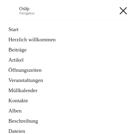
Oslip
Navigation
Oslip
Start
Herzlich willkommen
öffnet
Daten & Fakten
Beiträge
in
Externe Webseite
neuem
Artikel
Tab
öffnet
Bundeskanzleramt Österreich
in
Externe Webseite
Öffnungszeiten
neuem
Tab
Veranstaltungen
+1
Müllkalender
Kontakte
Alben
Beschreibung
Hauptadresse
Dateien