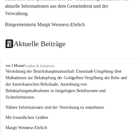
aktuelle Informationen aus dem Gemeinderat und der 
Verwaltung. 
Bürgermeisterin Margit Wennesz-Ehrlich
Aktuelle Beiträge
O
vor 1 Monat
Projekte & Initiativen
s
Verordnung der Bezirkshauptmannschaft Eisenstadt-Umgebung über 
l
Maßnahmen zur Bekämpfung der Goldgelben Vergilbung der Rebe und 
i
der Amerikanischen Rebzikade; Anordnung von 
p
Bekämpfungsmaßnahmen in festgelegten Befallszonen und 
Sicherheitszonen.
Nähere Informationen sind der Verordnung zu entnehmen.
Mit freundlichen Grüßen 
Margit Wennesz-Ehrlich