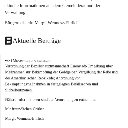
aktuelle Informationen aus dem Gemeinderat und der 
Verwaltung. 
Bürgermeisterin Margit Wennesz-Ehrlich
Aktuelle Beiträge
O
vor 1 Monat
Projekte & Initiativen
s
Verordnung der Bezirkshauptmannschaft Eisenstadt-Umgebung über 
l
Maßnahmen zur Bekämpfung der Goldgelben Vergilbung der Rebe und 
i
der Amerikanischen Rebzikade; Anordnung von 
p
Bekämpfungsmaßnahmen in festgelegten Befallszonen und 
Sicherheitszonen.
Nähere Informationen sind der Verordnung zu entnehmen.
Mit freundlichen Grüßen 
Margit Wennesz-Ehrlich