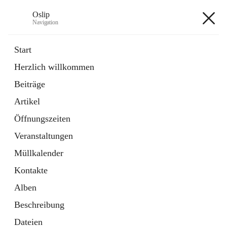
Oslip
Navigation
Oslip
Start
Herzlich willkommen
öffnet
Daten & Fakten
Beiträge
in
Externe Webseite
neuem
Artikel
Tab
öffnet
Bundeskanzleramt Österreich
in
Externe Webseite
Öffnungszeiten
neuem
Tab
Veranstaltungen
+1
Müllkalender
Kontakte
Alben
Beschreibung
Hauptadresse
Dateien