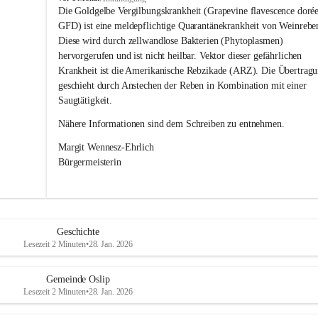
s
Die Goldgelbe Vergilbungskrankheit (Grapevine flavescence dorée
l
GFD) ist eine meldepflichtige Quarantänekrankheit von Weinrebe
i
Diese wird durch zellwandlose Bakterien (Phytoplasmen) 
p
hervorgerufen und ist nicht heilbar. Vektor dieser gefährlichen 
Krankheit ist die Amerikanische Rebzikade (ARZ). Die Übertragu
geschieht durch Anstechen der Reben in Kombination mit einer 
Saugtätigkeit.
Nähere Informationen sind dem Schreiben zu entnehmen.
Margit Wennesz-Ehrlich 
Bürgermeisterin 
Geschichte
Lesezeit 2 Minuten
•
28. Jan. 2026
Gemeinde Oslip
Lesezeit 2 Minuten
•
28. Jan. 2026