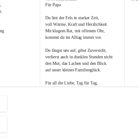
s
s
, 
Für Papa
l
l
n. 
i
i
Du bist der Fels in starker Zeit,
p
p
voll Wärme, Kraft und Herzlichkeit.
ng 
Mit klugem Rat, mit offenem Ohr,
kommst du im Alltag immer vor.
Du fängst uns auf, gibst Zuversicht,
verlierst auch in dunklen Stunden nicht
den Mut, das Lachen und den Blick
auf unser kleines Familienglück.
Für all die Liebe, Tag für Tag,
dank ich dir heut am Vatertag.
Du bist ein Mensch, auf den man baut -
ein Vater, der von Herzen vertraut.
😊 Alles Liebe zum Vatertag.😊
Einen schönen Vatertag wünscht 
Bürgermeisterin Margit Wennesz-Ehrlich 
und die Gemeinderät:innen 