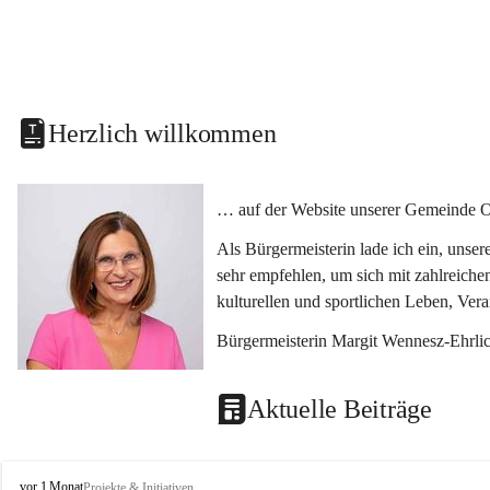
Herzlich willkommen
… auf der Website unserer Gemeinde O
Als Bürgermeisterin lade ich ein, unse
sehr empfehlen, um sich mit zahlreiche
kulturellen und sportlichen Leben, Ver
Bürgermeisterin Margit Wennesz-Ehrli
Aktuelle Beiträge
O
vor 1 Monat
Projekte & Initiativen