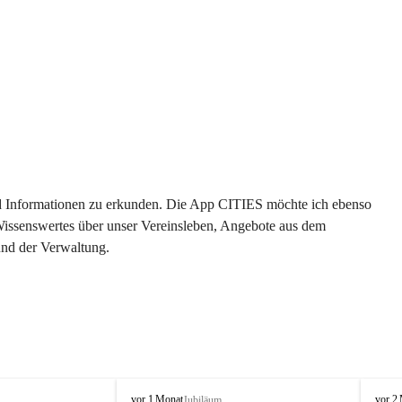
 und Informationen zu erkunden. Die App CITIES möchte ich ebenso 
 Wissenswertes über unser Vereinsleben, Angebote aus dem 
und der Verwaltung. 
O
O
vor 1 Monat
vor 2
Jubiläum