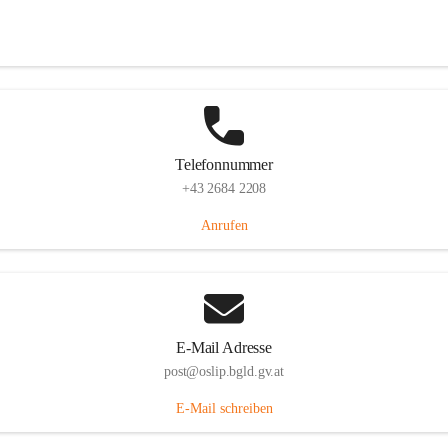
Hauptstraße 7, 7064 Oslip, AUT
Auf Karte ansehen
Telefonnummer
+43 2684 2208
Anrufen
E-Mail Adresse
post@oslip.bgld.gv.at
E-Mail schreiben