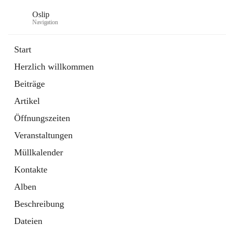
Oslip
Navigation
Start
Herzlich willkommen
öffnet
Daten & Fakten
Beiträge
in
Externe Webseite
neuem
Artikel
Tab
öffnet
Bundeskanzleramt Österreich
in
Externe Webseite
Öffnungszeiten
neuem
Tab
Veranstaltungen
Müllkalender
Kontakte
Alben
Beschreibung
Dateien