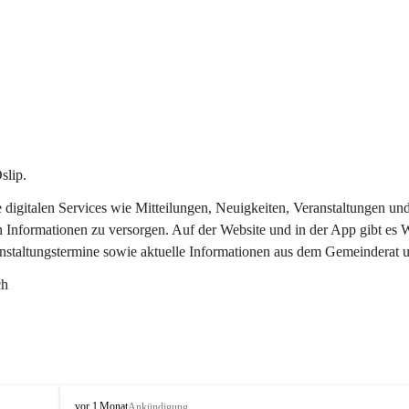
slip.
re digitalen Services wie Mitteilungen, Neuigkeiten, Veranstaltungen
n Informationen zu versorgen. Auf der Website und in der App gibt es
anstaltungstermine sowie aktuelle Informationen aus dem Gemeinderat 
ch
O
vor 1 Monat
Ankündigung