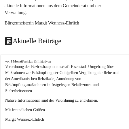
aktuelle Informationen aus dem Gemeinderat und der 
Verwaltung. 
Bürgermeisterin Margit Wennesz-Ehrlich
Aktuelle Beiträge
O
vor 1 Monat
Projekte & Initiativen
s
Verordnung der Bezirkshauptmannschaft Eisenstadt-Umgebung über 
l
Maßnahmen zur Bekämpfung der Goldgelben Vergilbung der Rebe und 
i
der Amerikanischen Rebzikade; Anordnung von 
p
Bekämpfungsmaßnahmen in festgelegten Befallszonen und 
Sicherheitszonen.
Nähere Informationen sind der Verordnung zu entnehmen.
Mit freundlichen Grüßen 
Margit Wennesz-Ehrlich