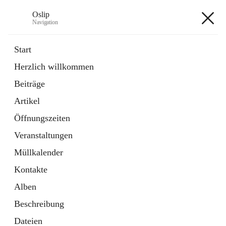
Oslip
Navigation
Oslip
Start
Herzlich willkommen
öffnet
Daten & Fakten
Beiträge
in
Externe Webseite
neuem
Artikel
Tab
öffnet
Bundeskanzleramt Österreich
in
Externe Webseite
Öffnungszeiten
neuem
Tab
Veranstaltungen
+1
Müllkalender
Kontakte
Alben
Beschreibung
Hauptadresse
Dateien