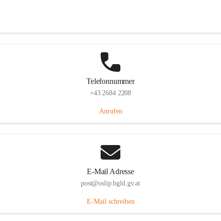
Hauptstraße 7, 7064 Oslip, AUT
Auf Karte ansehen
Telefonnummer
+43 2684 2208
Anrufen
E-Mail Adresse
post@oslip.bgld.gv.at
E-Mail schreiben