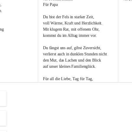
s
s
, 
Für Papa
l
l
n. 
i
i
Du bist der Fels in starker Zeit,
p
p
voll Wärme, Kraft und Herzlichkeit.
ng 
Mit klugem Rat, mit offenem Ohr,
kommst du im Alltag immer vor.
Du fängst uns auf, gibst Zuversicht,
verlierst auch in dunklen Stunden nicht
den Mut, das Lachen und den Blick
auf unser kleines Familienglück.
Für all die Liebe, Tag für Tag,
dank ich dir heut am Vatertag.
Du bist ein Mensch, auf den man baut -
ein Vater, der von Herzen vertraut.
😊 Alles Liebe zum Vatertag.😊
Einen schönen Vatertag wünscht 
Bürgermeisterin Margit Wennesz-Ehrlich 
und die Gemeinderät:innen 