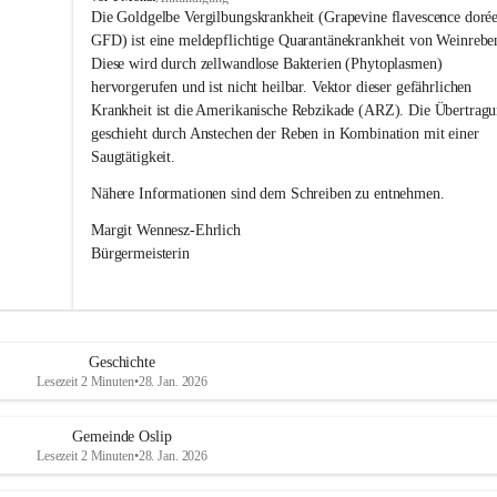
s
Die Goldgelbe Vergilbungskrankheit (Grapevine flavescence dorée
l
GFD) ist eine meldepflichtige Quarantänekrankheit von Weinrebe
i
Diese wird durch zellwandlose Bakterien (Phytoplasmen) 
p
hervorgerufen und ist nicht heilbar. Vektor dieser gefährlichen 
Krankheit ist die Amerikanische Rebzikade (ARZ). Die Übertragu
geschieht durch Anstechen der Reben in Kombination mit einer 
Saugtätigkeit.
Nähere Informationen sind dem Schreiben zu entnehmen.
Margit Wennesz-Ehrlich 
Bürgermeisterin 
Geschichte
Lesezeit 2 Minuten
•
28. Jan. 2026
Gemeinde Oslip
Lesezeit 2 Minuten
•
28. Jan. 2026