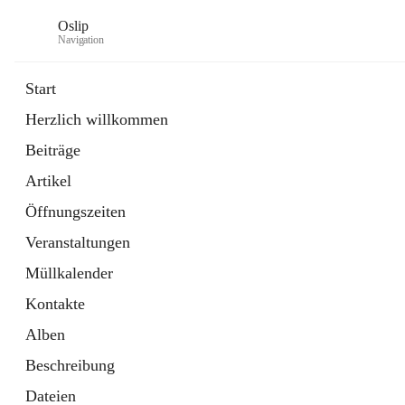
Oslip
Navigation
Start
Herzlich willkommen
öffnet
Daten & Fakten
Beiträge
in
Externe Webseite
neuem
Artikel
Tab
öffnet
Bundeskanzleramt Österreich
in
Externe Webseite
Öffnungszeiten
neuem
Tab
Veranstaltungen
Müllkalender
Kontakte
Alben
Beschreibung
Dateien