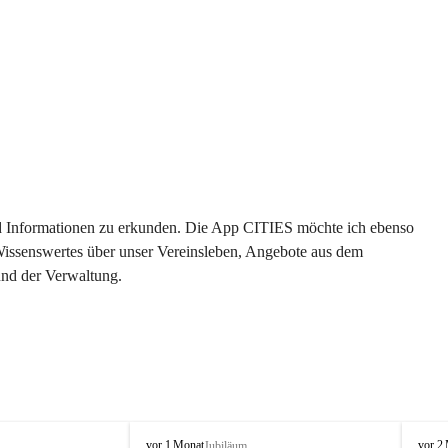
 und Informationen zu erkunden. Die App CITIES möchte ich ebenso 
 Wissenswertes über unser Vereinsleben, Angebote aus dem 
und der Verwaltung. 
O
O
vor 1 Monat
vor 2
Jubiläum