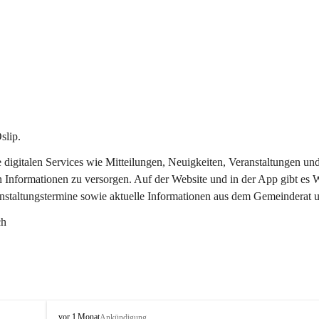
slip.
re digitalen Services wie Mitteilungen, Neuigkeiten, Veranstaltungen
n Informationen zu versorgen. Auf der Website und in der App gibt es
anstaltungstermine sowie aktuelle Informationen aus dem Gemeinderat 
ch
O
vor 1 Monat
Ankündigung