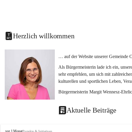
Herzlich willkommen
… auf der Website unserer Gemeinde O
Als Bürgermeisterin lade ich ein, unse
sehr empfehlen, um sich mit zahlreiche
kulturellen und sportlichen Leben, Ver
Bürgermeisterin Margit Wennesz-Ehrli
Aktuelle Beiträge
O
vor 1 Monat
Projekte & Initiativen