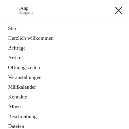
Oslip
Navigation
Oslip
Start
Herzlich willkommen
öffnet
Daten & Fakten
Beiträge
in
Externe Webseite
neuem
Artikel
Tab
öffnet
Bundeskanzleramt Österreich
in
Externe Webseite
Öffnungszeiten
neuem
Tab
Veranstaltungen
+1
Müllkalender
Kontakte
Alben
Beschreibung
Hauptadresse
Dateien