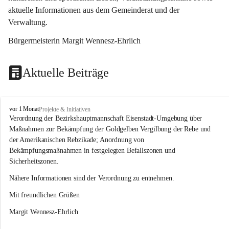
aktuelle Informationen aus dem Gemeinderat und der 
Verwaltung. 
Bürgermeisterin Margit Wennesz-Ehrlich
Aktuelle Beiträge
O
vor 1 Monat
Projekte & Initiativen
s
Verordnung der Bezirkshauptmannschaft Eisenstadt-Umgebung über 
l
Maßnahmen zur Bekämpfung der Goldgelben Vergilbung der Rebe und 
i
der Amerikanischen Rebzikade; Anordnung von 
p
Bekämpfungsmaßnahmen in festgelegten Befallszonen und 
Sicherheitszonen.
Nähere Informationen sind der Verordnung zu entnehmen.
Mit freundlichen Grüßen 
Margit Wennesz-Ehrlich