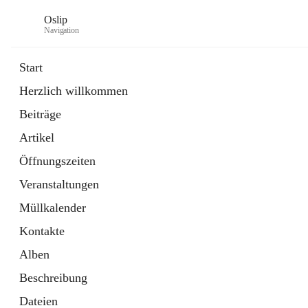
Oslip
Navigation
Start
Herzlich willkommen
öffnet
Daten & Fakten
Beiträge
in
Externe Webseite
neuem
Artikel
Tab
öffnet
Bundeskanzleramt Österreich
in
Externe Webseite
Öffnungszeiten
neuem
Tab
Veranstaltungen
Müllkalender
Kontakte
Alben
Beschreibung
Dateien