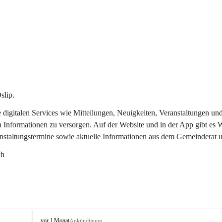
slip.
re digitalen Services wie Mitteilungen, Neuigkeiten, Veranstaltungen
n Informationen zu versorgen. Auf der Website und in der App gibt es
anstaltungstermine sowie aktuelle Informationen aus dem Gemeinderat 
ch
O
vor 1 Monat
Ankündigung