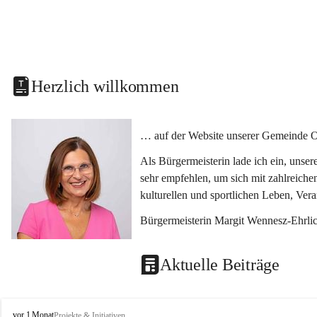
Herzlich willkommen
… auf der Website unserer Gemeinde O
Als Bürgermeisterin lade ich ein, unse
sehr empfehlen, um sich mit zahlreiche
kulturellen und sportlichen Leben, Ver
Bürgermeisterin Margit Wennesz-Ehrli
Aktuelle Beiträge
O
vor 1 Monat
Projekte & Initiativen