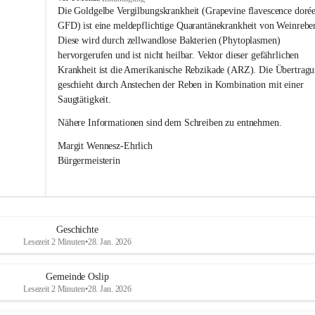
s
Die Goldgelbe Vergilbungskrankheit (Grapevine flavescence dorée
l
GFD) ist eine meldepflichtige Quarantänekrankheit von Weinrebe
i
Diese wird durch zellwandlose Bakterien (Phytoplasmen) 
p
hervorgerufen und ist nicht heilbar. Vektor dieser gefährlichen 
Krankheit ist die Amerikanische Rebzikade (ARZ). Die Übertragu
geschieht durch Anstechen der Reben in Kombination mit einer 
Saugtätigkeit.
Nähere Informationen sind dem Schreiben zu entnehmen.
Margit Wennesz-Ehrlich 
Bürgermeisterin 
Geschichte
Lesezeit 2 Minuten
•
28. Jan. 2026
Gemeinde Oslip
Lesezeit 2 Minuten
•
28. Jan. 2026