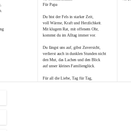
s
s
, 
Für Papa
l
l
n. 
i
i
Du bist der Fels in starker Zeit,
p
p
voll Wärme, Kraft und Herzlichkeit.
ng 
Mit klugem Rat, mit offenem Ohr,
kommst du im Alltag immer vor.
Du fängst uns auf, gibst Zuversicht,
verlierst auch in dunklen Stunden nicht
den Mut, das Lachen und den Blick
auf unser kleines Familienglück.
Für all die Liebe, Tag für Tag,
dank ich dir heut am Vatertag.
Du bist ein Mensch, auf den man baut -
ein Vater, der von Herzen vertraut.
😊 Alles Liebe zum Vatertag.😊
Einen schönen Vatertag wünscht 
Bürgermeisterin Margit Wennesz-Ehrlich 
und die Gemeinderät:innen 