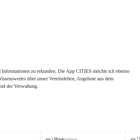
 und Informationen zu erkunden. Die App CITIES möchte ich ebenso 
 Wissenswertes über unser Vereinsleben, Angebote aus dem 
und der Verwaltung. 
O
O
vor 1 Monat
vor 2
Jubiläum