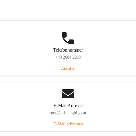
Hauptstraße 7, 7064 Oslip, AUT
Auf Karte ansehen
Telefonnummer
+43 2684 2208
Anrufen
E-Mail Adresse
post@oslip.bgld.gv.at
E-Mail schreiben