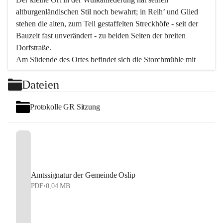
altburgenländischen Stil noch bewahrt; in Reih’ und Glied 
stehen die alten, zum Teil gestaffelten Streckhöfe - seit der 
Bauzeit fast unverändert - zu beiden Seiten der breiten 
Dorfstraße.
Am Südende des Ortes befindet sich die Storchmühle mit 
ihrer schönen Barockeinfahrt - ein bekanntes 
Dateien
Spezialitätenrestaurant mit vorzüglicher pannonischer 
Küche. Die alte Cselley-Mühle am nördlichen Ortsrand ist 
Protokolle GR Sitzung
heute ein bekanntes Kultur- und Aktionszentrum, das aus 
dem kulturellen Leben dieser Region nicht mehr 
wegzudenken ist.
Die Landschaft genießen und entspannen – dazu ist der 
Fischteich ein herrlicher Ort für ruhige und erholsame 
Stunden. Für sportliche Tätigkeiten sorgt das 
Amtssignatur der Gemeinde Oslip
Freizeitzentrum im Ort.
PDF
•
0,04 MB
In Oslip lebt die Volkskultur: Tamburica-Klänge gehören 
zum kulturellen Alltag, auch bei Festen, wo die typisch 
kroatische Volksmusik lebendig ist. Auch der Musikverein 