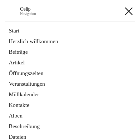
Oslip
Navigation
Oslip
Start
Herzlich willkommen
öffnet
Daten & Fakten
Beiträge
in
Externe Webseite
neuem
Artikel
Tab
öffnet
Bundeskanzleramt Österreich
in
Externe Webseite
Öffnungszeiten
neuem
Tab
Veranstaltungen
+1
Müllkalender
Kontakte
Alben
Beschreibung
Hauptadresse
Dateien