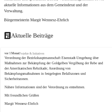
aktuelle Informationen aus dem Gemeinderat und der 
Verwaltung. 
Bürgermeisterin Margit Wennesz-Ehrlich
Aktuelle Beiträge
O
vor 1 Monat
Projekte & Initiativen
s
Verordnung der Bezirkshauptmannschaft Eisenstadt-Umgebung über 
l
Maßnahmen zur Bekämpfung der Goldgelben Vergilbung der Rebe und 
i
der Amerikanischen Rebzikade; Anordnung von 
p
Bekämpfungsmaßnahmen in festgelegten Befallszonen und 
Sicherheitszonen.
Nähere Informationen sind der Verordnung zu entnehmen.
Mit freundlichen Grüßen 
Margit Wennesz-Ehrlich