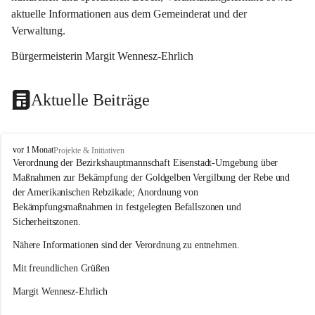
aktuelle Informationen aus dem Gemeinderat und der 
Verwaltung. 
Bürgermeisterin Margit Wennesz-Ehrlich
Aktuelle Beiträge
O
vor 1 Monat
Projekte & Initiativen
s
Verordnung der Bezirkshauptmannschaft Eisenstadt-Umgebung über 
l
Maßnahmen zur Bekämpfung der Goldgelben Vergilbung der Rebe und 
i
der Amerikanischen Rebzikade; Anordnung von 
p
Bekämpfungsmaßnahmen in festgelegten Befallszonen und 
Sicherheitszonen.
Nähere Informationen sind der Verordnung zu entnehmen.
Mit freundlichen Grüßen 
Margit Wennesz-Ehrlich