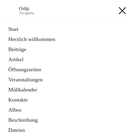
Oslip
Navigation
Oslip
Start
Herzlich willkommen
öffnet
Daten & Fakten
Beiträge
in
Externe Webseite
neuem
Artikel
Tab
öffnet
Bundeskanzleramt Österreich
in
Externe Webseite
Öffnungszeiten
neuem
Tab
Veranstaltungen
+1
Müllkalender
Kontakte
Alben
Beschreibung
Hauptadresse
Dateien