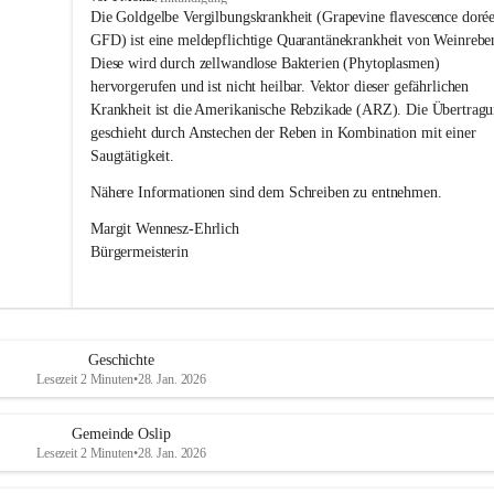
s
Die Goldgelbe Vergilbungskrankheit (Grapevine flavescence dorée
l
GFD) ist eine meldepflichtige Quarantänekrankheit von Weinrebe
i
Diese wird durch zellwandlose Bakterien (Phytoplasmen) 
p
hervorgerufen und ist nicht heilbar. Vektor dieser gefährlichen 
Krankheit ist die Amerikanische Rebzikade (ARZ). Die Übertragu
geschieht durch Anstechen der Reben in Kombination mit einer 
Saugtätigkeit.
Nähere Informationen sind dem Schreiben zu entnehmen.
Margit Wennesz-Ehrlich 
Bürgermeisterin 
Geschichte
Lesezeit 2 Minuten
•
28. Jan. 2026
Gemeinde Oslip
Lesezeit 2 Minuten
•
28. Jan. 2026