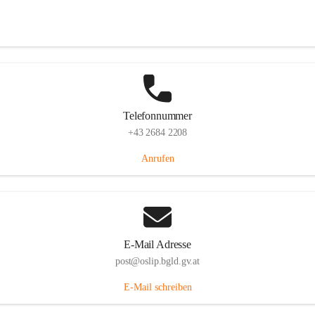
Hauptstraße 7, 7064 Oslip, AUT
Auf Karte ansehen
Telefonnummer
+43 2684 2208
Anrufen
E-Mail Adresse
post@oslip.bgld.gv.at
E-Mail schreiben