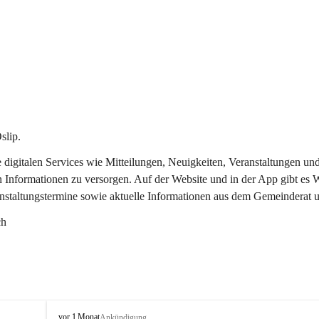
slip.
re digitalen Services wie Mitteilungen, Neuigkeiten, Veranstaltungen
n Informationen zu versorgen. Auf der Website und in der App gibt es
anstaltungstermine sowie aktuelle Informationen aus dem Gemeinderat 
ch
O
vor 1 Monat
Ankündigung