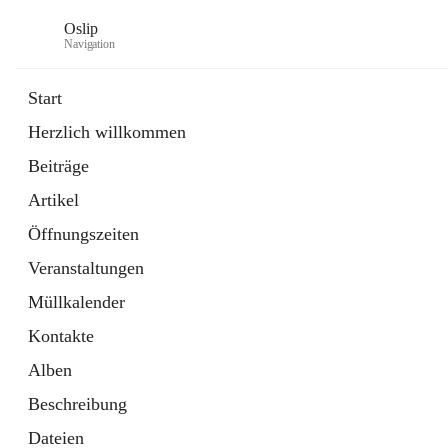
Oslip
Navigation
Start
Herzlich willkommen
öffnet
Daten & Fakten
Beiträge
in
Externe Webseite
neuem
Artikel
Tab
öffnet
Bundeskanzleramt Österreich
in
Externe Webseite
Öffnungszeiten
neuem
Tab
Veranstaltungen
Müllkalender
Kontakte
Alben
Beschreibung
Dateien