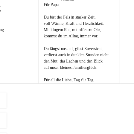
s
s
, 
Für Papa
l
l
n. 
i
i
Du bist der Fels in starker Zeit,
p
p
voll Wärme, Kraft und Herzlichkeit.
ng 
Mit klugem Rat, mit offenem Ohr,
kommst du im Alltag immer vor.
Du fängst uns auf, gibst Zuversicht,
verlierst auch in dunklen Stunden nicht
den Mut, das Lachen und den Blick
auf unser kleines Familienglück.
Für all die Liebe, Tag für Tag,
dank ich dir heut am Vatertag.
Du bist ein Mensch, auf den man baut -
ein Vater, der von Herzen vertraut.
😊 Alles Liebe zum Vatertag.😊
Einen schönen Vatertag wünscht 
Bürgermeisterin Margit Wennesz-Ehrlich 
und die Gemeinderät:innen 