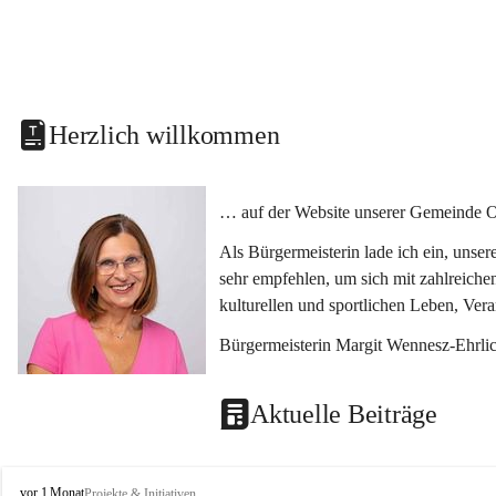
Herzlich willkommen
… auf der Website unserer Gemeinde O
Als Bürgermeisterin lade ich ein, unse
sehr empfehlen, um sich mit zahlreiche
kulturellen und sportlichen Leben, Ver
Bürgermeisterin Margit Wennesz-Ehrli
Aktuelle Beiträge
O
vor 1 Monat
Projekte & Initiativen