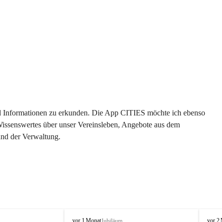
 und Informationen zu erkunden. Die App CITIES möchte ich ebenso 
 Wissenswertes über unser Vereinsleben, Angebote aus dem 
und der Verwaltung. 
O
O
vor 1 Monat
vor 2
Jubiläum